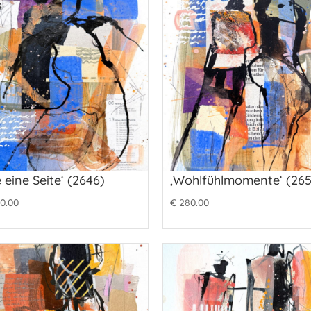
e eine Seite‘ (2646)
‚Wohlfühlmomente‘ (265
0.00
€
280.00