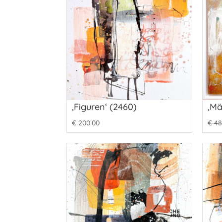
‚Figuren‘ (2460)
‚Mä
€
200.00
€
48