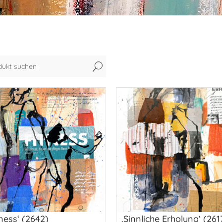
U
tness‘ (2642)
‚Sinnliche Erholung‘ (261