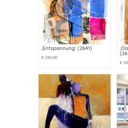
‚Entspannung‘ (2641)
‚Oa
(26
€
280.00
€
28