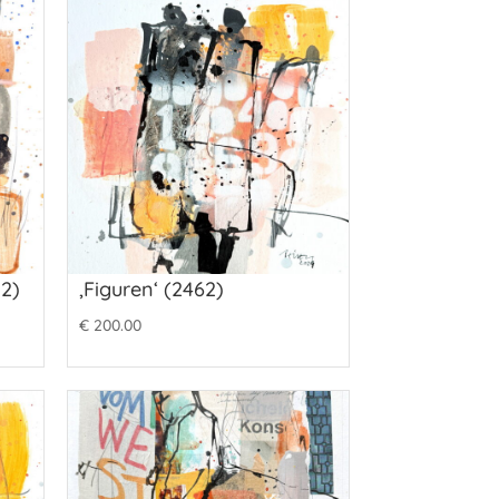
2)
‚Figuren‘ (2462)
€
200.00