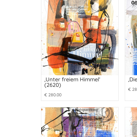
‚Unter freiem Himmel‘
‚Di
(2620)
€
28
€
280.00