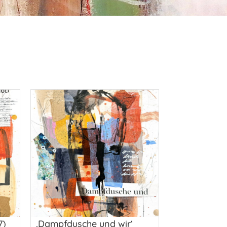
7)
‚Dampfdusche und wir‘