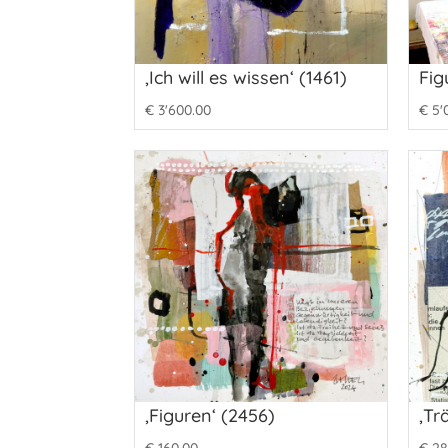
‚Ich will es wissen‘ (1461)
Fig
€
3'600.00
€
5'
‚Figuren‘ (2456)
‚Tr