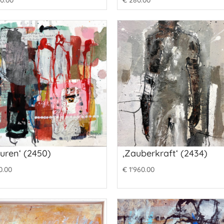
0.00
€
280.00
guren‘ (2450)
‚Zauberkraft‘ (2434)
0.00
€
1'960.00