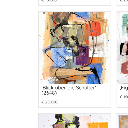
€
160.00
€
28
‚Blick über die Schulter‘
‚Fi
(2648)
€
16
€
280.00