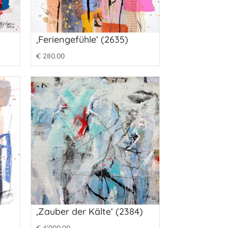
‚Feriengefühle‘ (2635)
€
280.00
‚Zauber der Kälte‘ (2384)