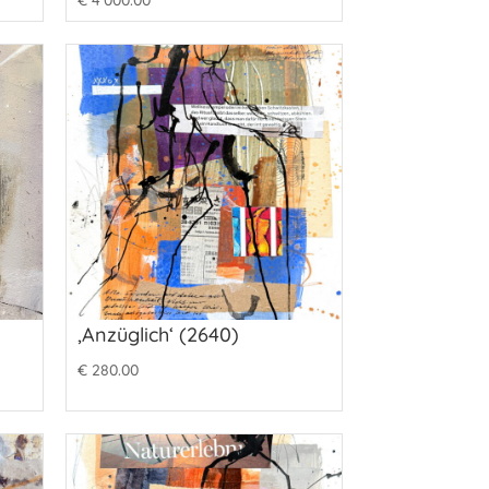
€
4'000.00
‚Anzüglich‘ (2640)
€
280.00