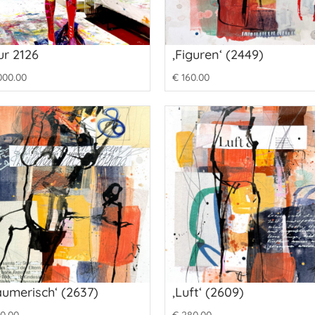
ur 2126
‚Figuren‘ (2449)
000.00
€
160.00
äumerisch‘ (2637)
‚Luft‘ (2609)