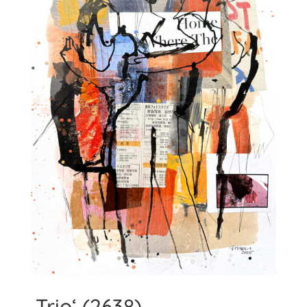
‚Trio‘ (2638)