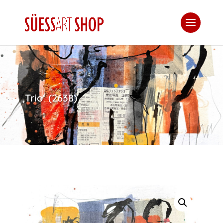
‚Trio‘ (2638)