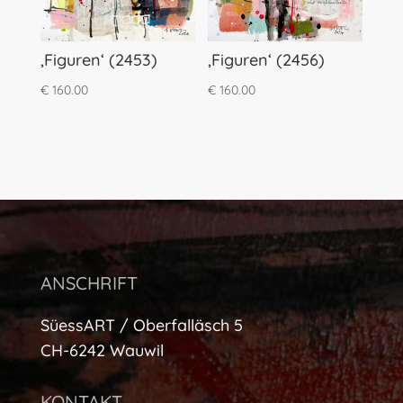
‚Figuren‘ (2453)
‚Figuren‘ (2456)
€
160.00
€
160.00
ANSCHRIFT
SüessART / Oberfalläsch 5
CH-6242 Wauwil
KONTAKT