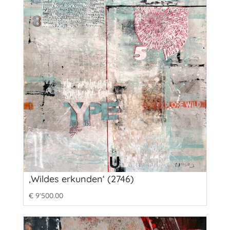
‚Wildes erkunden‘ (2746)
€
9'500.00