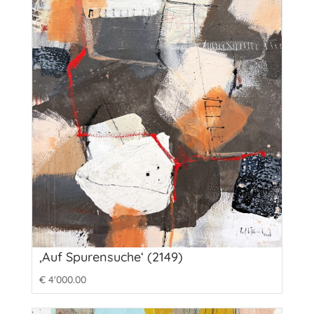
‚Auf Spurensuche‘ (2149)
€
4'000.00