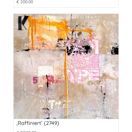
€
200.00
‚Raffiniert‘ (2749)