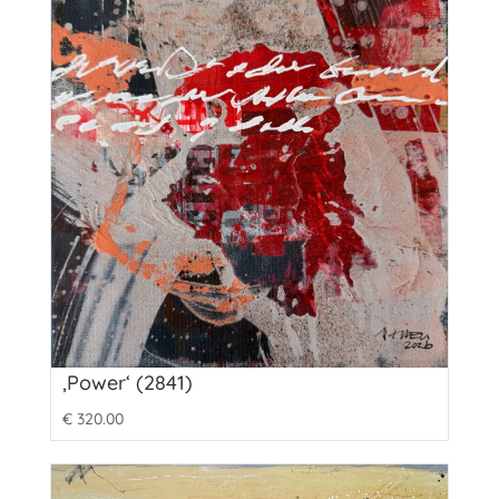
‚Power‘ (2841)
€
320.00