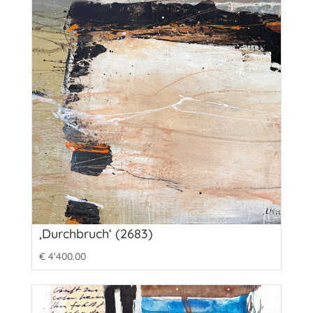
‚Durchbruch‘ (2683)
€
4'400.00