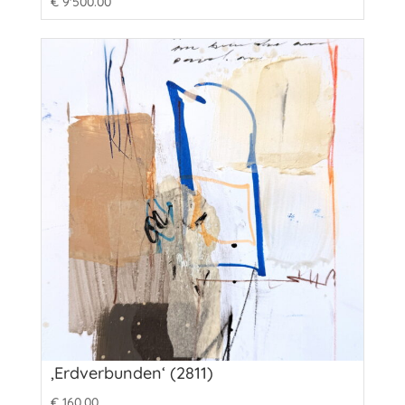
€
9'500.00
‚Erdverbunden‘ (2811)
€
160.00