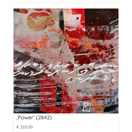
‚Power‘ (2842)
€
320.00