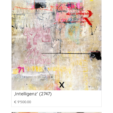
‚Intelligenz‘ (2747)
€
9'500.00