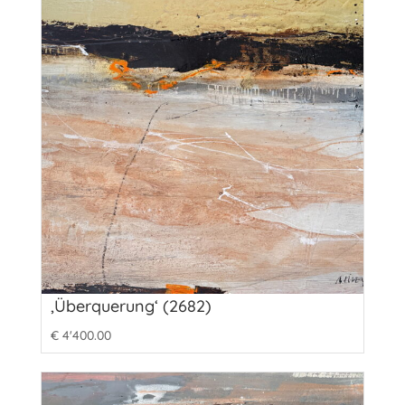
‚Überquerung‘ (2682)
€
4'400.00