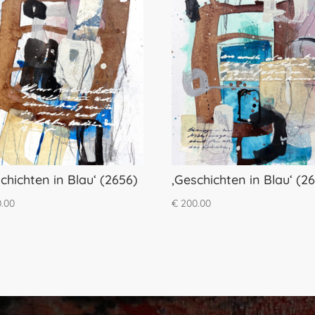
chichten in Blau‘ (2656)
‚Geschichten in Blau‘ (2
.00
€
200.00