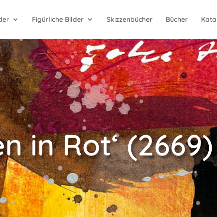
der
Figürliche Bilder
Skizzenbücher
Bücher
Kata
n in Rot‘ (2669)