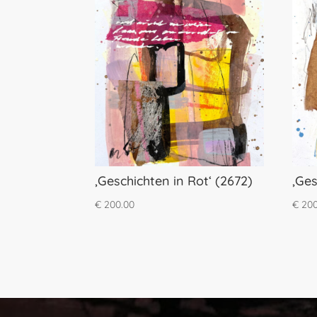
‚Geschichten in Rot‘ (2672)
‚Ges
€
200.00
€
200