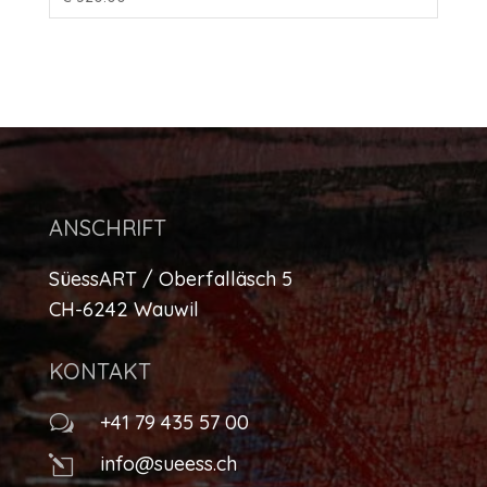
ANSCHRIFT
SüessART / Oberfalläsch 5
CH-6242 Wauwil
KONTAKT
+41 79 435 57 00
w
info@sueess.ch
l