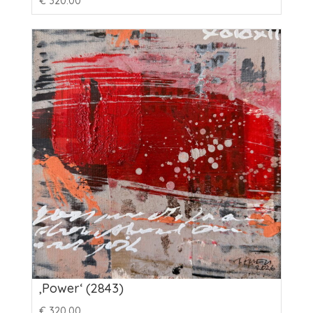
€
320.00
‚Power‘ (2843)
€
320.00