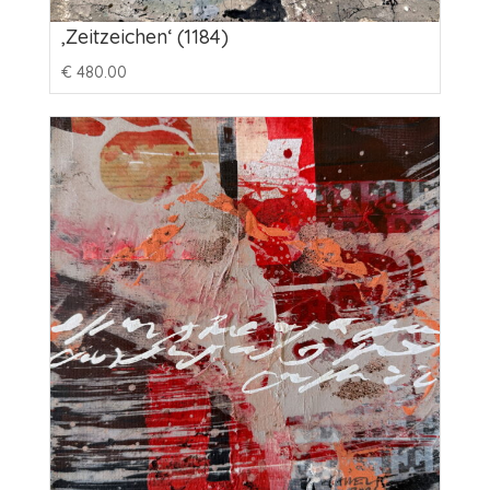
‚Zeitzeichen‘ (1184)
€
480.00