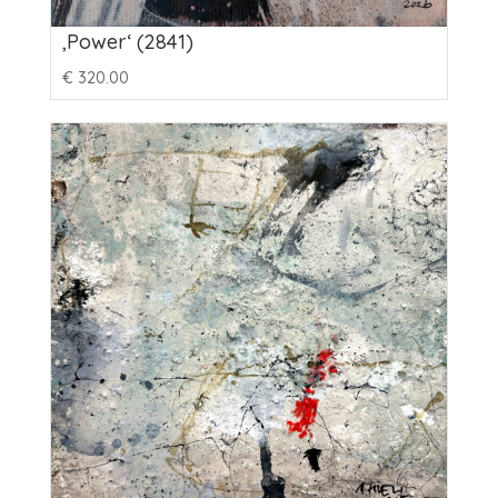
‚Power‘ (2841)
€
320.00