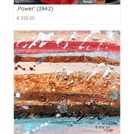
‚Power‘ (2842)
€
320.00