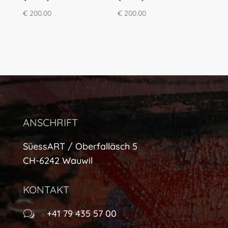
€
200.00
€
200.00
ANSCHRIFT
SüessART / Oberfalläsch 5
CH-6242 Wauwil
KONTAKT
+41 79 435 57 00
w