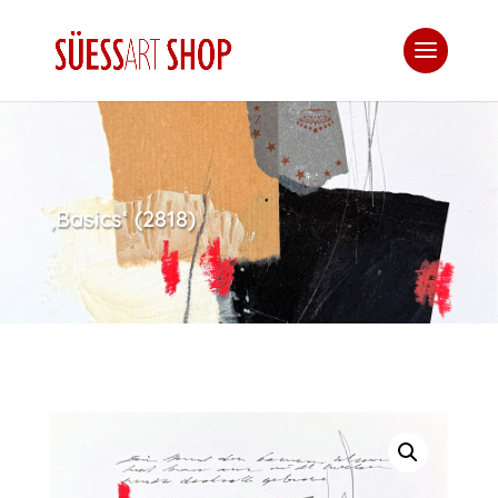
‚Basics‘ (2818)