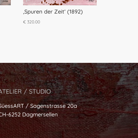
‚Spuren der Zeit‘ (1892)
€
320.00
ATELIER / STUDIO
SüessART / Sagenstrasse 20a
CH-6252 Dagmersellen