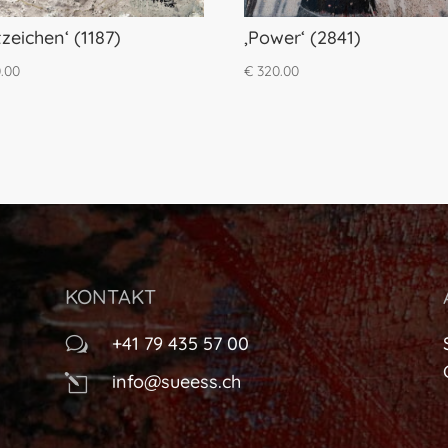
tzeichen‘ (1187)
‚Power‘ (2841)
.00
€
320.00
KONTAKT
+41 79 435 57 00
w
info@sueess.ch
l