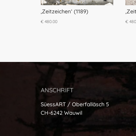
‚Zeitzeichen‘ (1189)
‚Zei
€
480.00
€
480
ANSCHRIFT
SüessART / Oberfalläsch 5
CH-6242 Wauwil