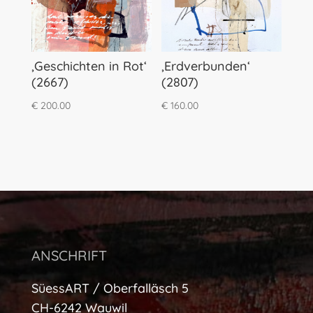
‚Geschichten in Rot‘
‚Erdverbunden‘
(2667)
(2807)
€
200.00
€
160.00
ANSCHRIFT
SüessART / Oberfalläsch 5
CH-6242 Wauwil