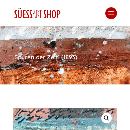
‚Spuren der Zeit‘ (1893)