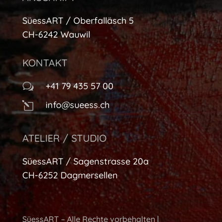
SüessART / Oberfalläsch 5
CH-6242 Wauwil
KONTAKT
+41 79 435 57 00
w
info@sueess.ch
l
ATELIER / STUDIO
SüessART / Sagenstrasse 20a
CH-6252 Dagmersellen
SüessART – Alle Rechte vorbehalten |