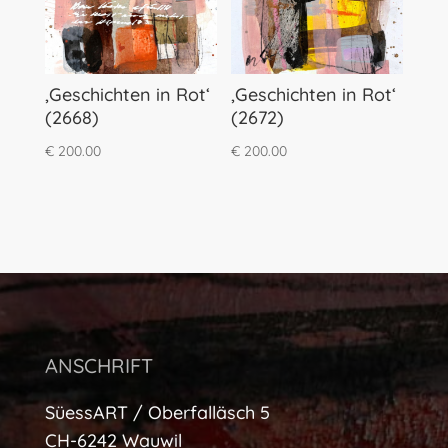
‚Geschichten in Rot‘
‚Geschichten in Rot‘
(2668)
(2672)
€
200.00
€
200.00
ANSCHRIFT
SüessART / Oberfalläsch 5
CH-6242 Wauwil