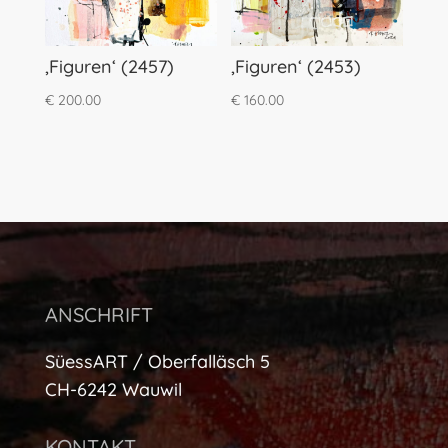
‚Figuren‘ (2457)
‚Figuren‘ (2453)
€
200.00
€
160.00
ANSCHRIFT
SüessART / Oberfalläsch 5
CH-6242 Wauwil
KONTAKT