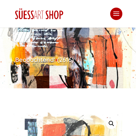
‚Beobachtend‘ (2616)