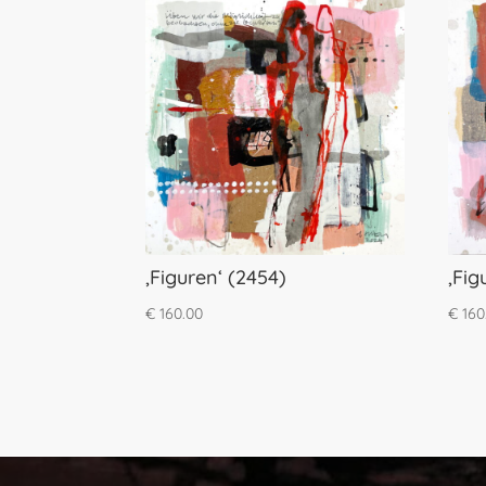
‚Figuren‘ (2454)
‚Fig
€
160.00
€
160