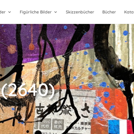
der
Figürliche Bilder
Skizzenbücher
Bücher
Kata
 (2640)