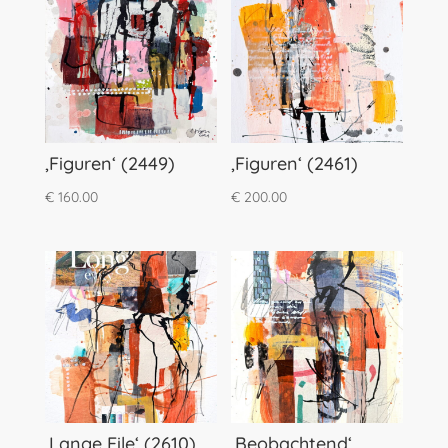
‚Figuren‘ (2449)
‚Figuren‘ (2461)
€
160.00
€
200.00
‚Lange Eile‘ (2610)
‚Beobachtend‘