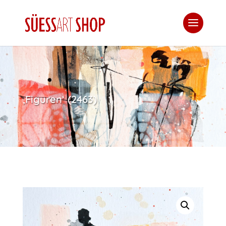
‚Figuren‘ (2463)