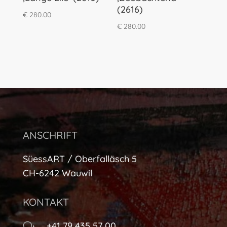
(2616)
€
280.00
€
280.00
ANSCHRIFT
SüessART / Oberfalläsch 5
CH-6242 Wauwil
KONTAKT
+41 79 435 57 00
w