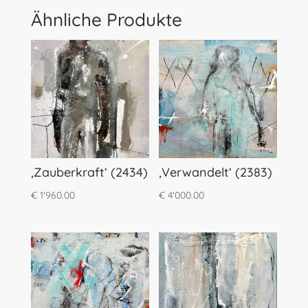
Ähnliche Produkte
‚Zauberkraft‘ (2434)
‚Verwandelt‘ (2383)
€
1'960.00
€
4'000.00