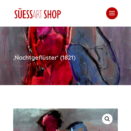
‚Nachtgeflüster‘ (1821)