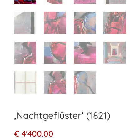
‚Nachtgeflüster‘ (1821)
€
4'400.00