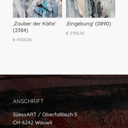
‚Zauber der Kälte‘
‚Eingebung‘ (0890)
(2384)
€
2'100.00
€
4'000.00
ANSCHRIFT
SüessART / Oberfalläsch 5
CH-6242 Wauwil