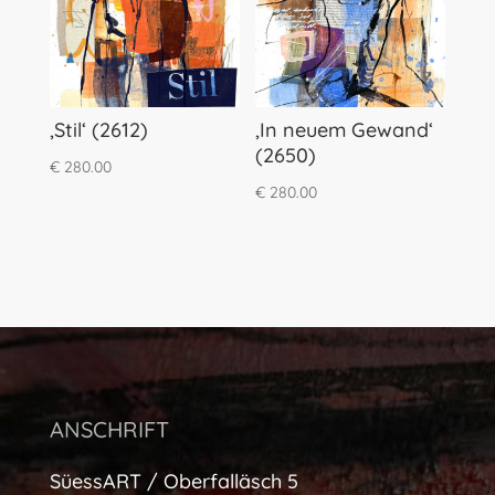
‚Stil‘ (2612)
‚In neuem Gewand‘
(2650)
€
280.00
€
280.00
ANSCHRIFT
SüessART / Oberfalläsch 5