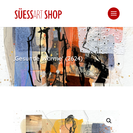
‚Gesunde Wärme‘ (2624)