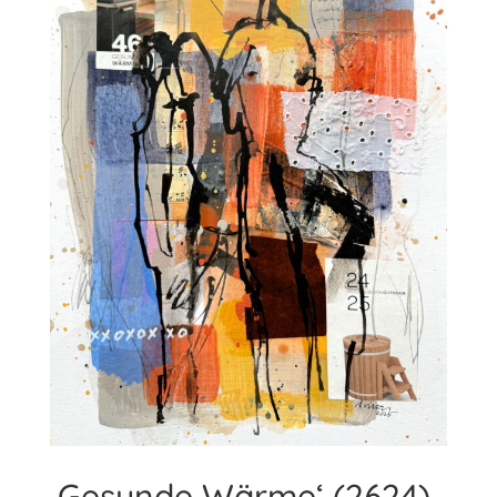
‚Gesunde Wärme‘ (2624)