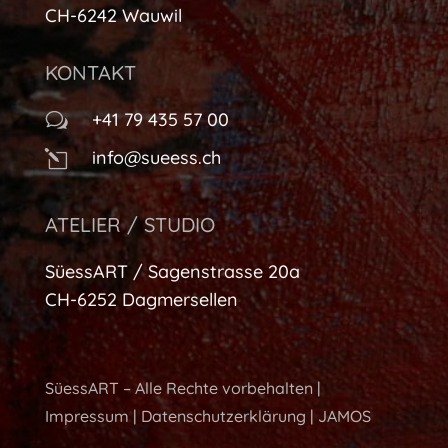
CH-6242 Wauwil
KONTAKT
+41 79 435 57 00
w
info@sueess.ch
l
ATELIER / STUDIO
SüessART / Sagenstrasse 20a
CH-6252 Dagmersellen
SüessART – Alle Rechte vorbehalten |
Impressum
|
Datenschutzerklärung
|
JAMOS