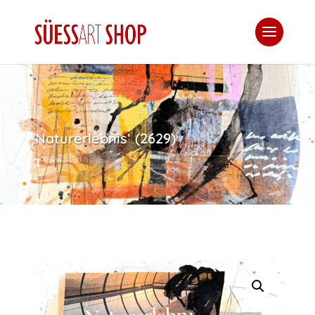
‚Naturerlebnis‘ (2629)