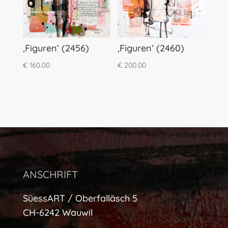
‚Figuren‘ (2456)
‚Figuren‘ (2460)
€
160.00
€
200.00
ANSCHRIFT
SüessART / Oberfalläsch 5
CH-6242 Wauwil